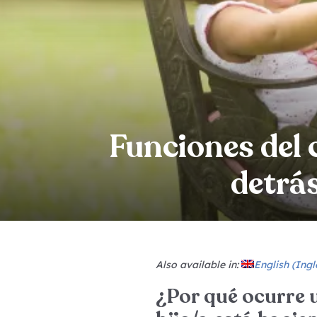
Funciones del 
detrá
Also available in:
English
(
Ingl
¿Por qué ocurre 