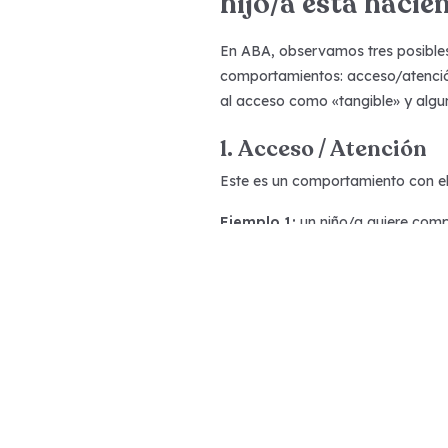
hijo/a está haci
En ABA, observamos tres posibles
comportamientos: acceso/atención
al acceso como «tangible» y algun
1. Acceso / Atención
Este es un comportamiento con el 
Ejemplo 1:
un niño/a quiere comp
haga una rabieta sobre el juguete.
Ejemplo 2:
Papá está trabajando 
tira su café. Papá detiene su tra
de regañar. (función: atención de
Ejemplo 3:
Lena le pide a su her
(Función: acceso al rompecabeza