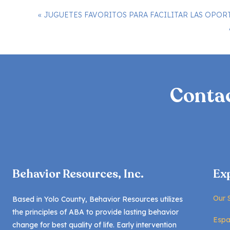
«
JUGUETES FAVORITOS PARA FACILITAR LAS OPOR
Contac
Definir el comportamiento obje
a. Usemos el cepillado de d
cepillen los dientes. El obje
durante 1 minuto.
Divida el comportamiento en 
Permitir que el cepillo de di
Behavior Resources, Inc.
Ex
Permita que el cepillo de di
Permita que el cepillo de di
Permitir cepillado 5 segund
Our 
Based in Yolo County, Behavior Resources utilizes
Permitir cepillado 10 segun
the principles of ABA to provide lasting behavior
Espa
Continúe trabajando hasta 
change for best quality of life. Early intervention