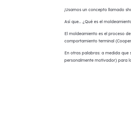
¡Usamos un concepto llamado sh
Así que… ¿Qué es el moldeamient
El moldeamiento es el proceso de
comportamiento terminal (Cooper
En otras palabras: a medida que 
personalmente motivador) para la 
recibirá refuerzo por su mejor in
deseado perfectamente, dar form
logre el comportamiento objetivo f
Pero… ¿¿cómo??